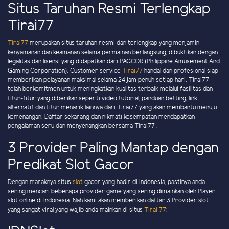
Situs Taruhan Resmi Terlengkap
Tirai77
Tirai77
merupakan situs taruhan resmi dan terlengkap yang menjamin
kenyamanan dan keamanan selama permainan berlangsung, dibuktikan dengan
legalitas dan lisensi yang didapatkan dari PAGCOR (Philippine Amusement And
Gaming Corporation). Customer service
Tirai77
handal dan profesional siap
memberikan pelayanan maksimal selama 24 jam penuh setiap hari. Tirai77
telah berkomitmen untuk meningkatkan kualitas terbaik melalui fasilitas dan
fitur-fitur yang diberikan seperti video tutorial, panduan betting, link
alternatif dan fitur menarik lainnya dari Tirai77 yang akan membantu menuju
kemenangan. Daftar sekarang dan nikmati kesempatan mendapatkan
pengalaman seru dan menyenangkan bersama Tirai77 .
3 Provider Paling Mantap dengan
Predikat Slot Gacor
Dengan maraknya situs
slot
gacor yang hadir di Indonesia, pastinya anda
sering mencari beberapa provider game yang sering dimainkan oleh Player
slot online di Indonesia. Nah kami akan memberikan daftar 3 Provider slot
yang sangat viral yang wajib anda mainkan di situs
Tirai 77
: