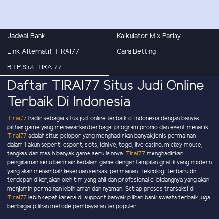
Jadwal Bank
Kalkulator Mix Parlay
Link Alternatif TIRAI77
Cara Betting
RTP Slot TIRAI77
Daftar TIRAI77 Situs Judi Online
Terbaik Di Indonesia
Tirai77
hadir sebagai situs judi online terbaik di Indonesia dengan banyak
pilihan game yang menawarkan berbagai program promo dan event menarik.
Tirai77
adalah situs pelopor yang menghadirkan banyak jenis permainan
dalam 1 akun seperti esport, slots, idnlive, togel, live casino, mickey mouse,
tangkas dan masih banyak game seru lainnya.
Tirai77
menghadirkan
pengalaman seru bermain kedalam game dengan tampilan grafik yang modern
yang akan menambah keseruan sensasi permainan. Teknologi terbaru dn
terdepan dikerjakan oleh tim yang ahli dan profesional di bidangnya yang akan
menjamin permainan lebih aman dan nyaman. Setiap proses transaksi di
Tirai77
lebih cepat karena di support banyak pilihan bank swasta terbaik juga
berbagai pilihan metode pembayaran terpopuler.