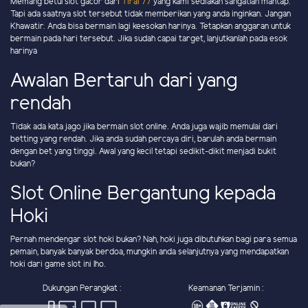
Memang betul slot gacor dari
Tirai 77
yang kami sediakan sangatlah mantap.
Tapi ada saatnya slot tersebut tidak memberikan yang anda inginkan. Jangan
Khawatir. Anda bisa bermain lagi keesokan harinya. Tetapkan anggaran untuk
bermain pada hari tersebut. Jika sudah capai target, lanjutkanlah pada esok
harinya
Awalan Bertaruh dari yang
rendah
Tidak ada kata jago jika bermain slot online. Anda juga wajib memulai dari
betting yang rendah. Jika anda sudah percaya diri, barulah anda bermain
dengan bet yang tinggi. Awal yang kecil tetapi sedikit-dikit menjadi bukit
bukan?
Slot Online Bergantung kepada
Hoki
Pernah mendengar slot hoki bukan? Nah, hoki juga dibutuhkan bagi para semua
pemain, banyak banyak berdoa, mungkin anda selanjutnya yang mendapatkan
hoki dari game slot ini lho.
Dukungan Perangkat :
Keamanan Terjamin :