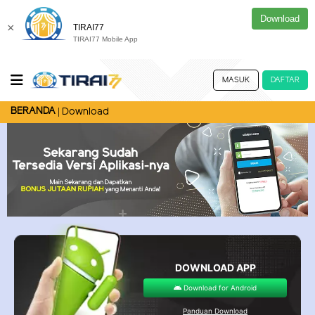
Download
×
TIRAI77
TIRAI77 Mobile App
MASUK
DAFTAR
BERANDA
Download
DOWNLOAD APP
Download for Android
Panduan Download