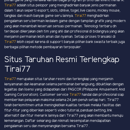
pilihan game yang menawarkan berbagai program promo dan event menarik.
Tirai77
adalah situs pelopor yang menghadirkan banyak jenis permainan
dalam 1 akun seperti esport, slots, idnlive, togel, live casino, mickey mouse,
tangkas dan masih banyak game seru lainnya.
Tirai77
menghadirkan
pengalaman seru bermain kedalam game dengan tampilan grafik yang modern
yang akan menambah keseruan sensasi permainan. Teknologi terbaru dn
terdepan dikerjakan oleh tim yang ahli dan profesional di bidangnya yang akan
menjamin permainan lebih aman dan nyaman. Setiap proses transaksi di
Tirai77
lebih cepat karena di support banyak pilihan bank swasta terbaik juga
berbagai pilihan metode pembayaran terpopuler.
Situs Taruhan Resmi Terlengkap
Tirai77
Tirai77
merupakan situs taruhan resmi dan terlengkap yang menjamin
kenyamanan dan keamanan selama permainan berlangsung, dibuktikan dengan
legalitas dan lisensi yang didapatkan dari PAGCOR (Philippine Amusement And
Gaming Corporation). Customer service
Tirai77
handal dan profesional siap
memberikan pelayanan maksimal selama 24 jam penuh setiap hari. Tirai77
telah berkomitmen untuk meningkatkan kualitas terbaik melalui fasilitas dan
fitur-fitur yang diberikan seperti video tutorial, panduan betting, link
alternatif dan fitur menarik lainnya dari Tirai77 yang akan membantu menuju
kemenangan. Daftar sekarang dan nikmati kesempatan mendapatkan
pengalaman seru dan menyenangkan bersama Tirai77 .