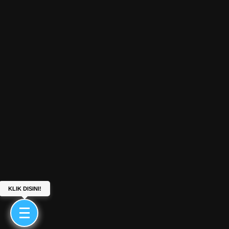
KLIK DISINI!