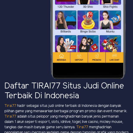
Daftar TIRAI77 Situs Judi Online
Terbaik Di Indonesia
Tirai77
hadir sebagai situs judi online terbaik di Indonesia dengan banyak
pilihan game yang menawarkan berbagai program promo dan event menarik.
Tirai77
adalah situs pelopor yang menghadirkan banyak jenis permainan
dalam 1 akun seperti esport, slots, idnlive, togel, live casino, mickey mouse,
tangkas dan masih banyak game seru lainnya.
Tirai77
menghadirkan
pengalaman seru bermain kedalam game dengan tampilan grafik yang modern