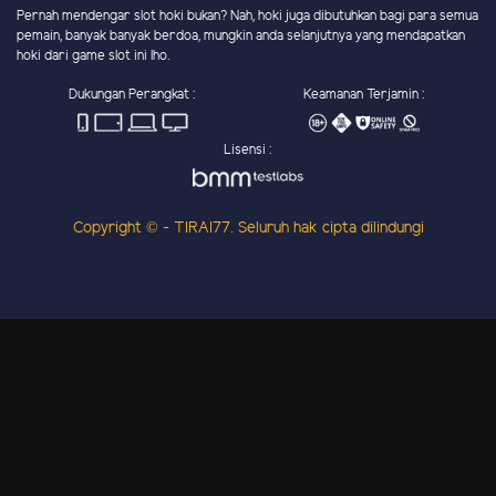
Pernah mendengar slot hoki bukan? Nah, hoki juga dibutuhkan bagi para semua
pemain, banyak banyak berdoa, mungkin anda selanjutnya yang mendapatkan
hoki dari game slot ini lho.
Dukungan Perangkat :
Keamanan Terjamin :
Lisensi :
Copyright © - TIRAI77. Seluruh hak cipta dilindungi