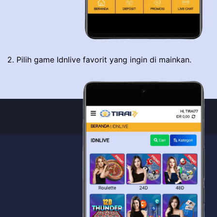
2. Pilih game Idnlive favorit yang ingin di mainkan.