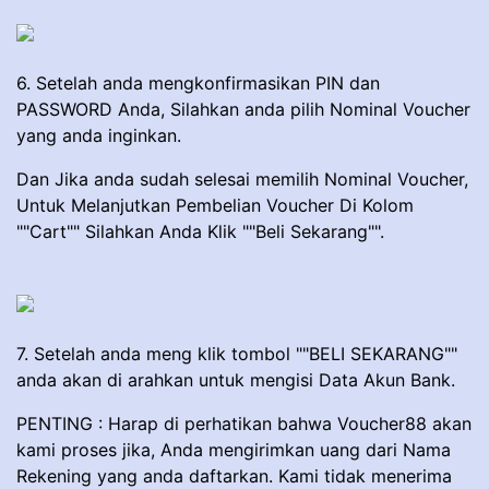
6. Setelah anda mengkonfirmasikan PIN dan
PASSWORD Anda, Silahkan anda pilih Nominal Voucher
yang anda inginkan.
Dan Jika anda sudah selesai memilih Nominal Voucher,
Untuk Melanjutkan Pembelian Voucher Di Kolom
""Cart"" Silahkan Anda Klik ""Beli Sekarang"".
7. Setelah anda meng klik tombol ""BELI SEKARANG""
anda akan di arahkan untuk mengisi Data Akun Bank.
PENTING : Harap di perhatikan bahwa Voucher88 akan
kami proses jika, Anda mengirimkan uang dari Nama
Rekening yang anda daftarkan. Kami tidak menerima