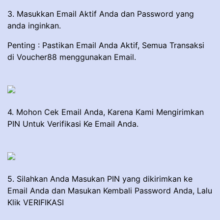
3. Masukkan Email Aktif Anda dan Password yang
anda inginkan.
Penting : Pastikan Email Anda Aktif, Semua Transaksi
di Voucher88 menggunakan Email.
4. Mohon Cek Email Anda, Karena Kami Mengirimkan
PIN Untuk Verifikasi Ke Email Anda.
5. Silahkan Anda Masukan PIN yang dikirimkan ke
Email Anda dan Masukan Kembali Password Anda, Lalu
Klik VERIFIKASI