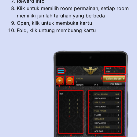
Reward info
Klik untuk memilih room permainan, setiap room
memiliki jumlah taruhan yang berbeda
Open, klik untuk membuka kartu
Fold, klik untung membuang kartu