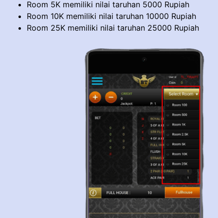
Room 5K memiliki nilai taruhan 5000 Rupiah
Room 10K memiliki nilai taruhan 10000 Rupiah
Room 25K memiliki nilai taruhan 25000 Rupiah