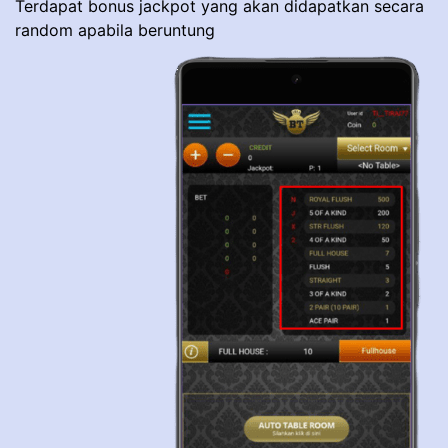
Terdapat bonus jackpot yang akan didapatkan secara
random apabila beruntung