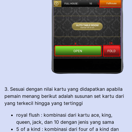
3. Sesuai dengan nilai kartu yang didapatkan apabila
pemain menang berikut adalah susunan set kartu dari
yang terkecil hingga yang tertinggi
royal flush : kombinasi dari kartu ace, king,
queen, jack, dan 10 dengan jenis yang sama
5 of a kind : kombinasi dari four of a kind dan