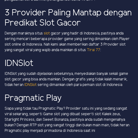
3 Provider Paling Mantap dengan
Predikat Slot Gacor
Dengan maraknya situs
slot
gacor yang hadir di Indonesia, pastinya anda
sering mencari beberapa provider game yang sering dimainkan oleh Player
slot online di Indonesia. Nah kami akan memberikan daftar 3 Provider slot
yang sangat viral yang wajib anda mainkan di situs
Tirai 77
:
IDNSlot
IDNSlot yang sudah dijelaskan sebelumnya, menyediakan banyak sekali game
slot gacor yang bisa anda mainkan. Dengan grafis yang tidak kalah menarik,
tidak heran
IDNSlot
sering dimainkan oleh para pemain slot di Indonesia
Pragmatic Play
Siapa yang tidak tau Pragmatic Play? Provider satu ini yang sedang sangat
viral sekarang, seperti Game slot yang dibuat seperti slot Kakek zeus,
Starlight Princess, dan Sweet Bonanza, pastinya anda sudah mengenalnya
bukan? Dengan RTP slot yang sangat tinggi dan bukan main main, tidak heran
Pragmatic play menjadi primadona di Indonesia saat ini