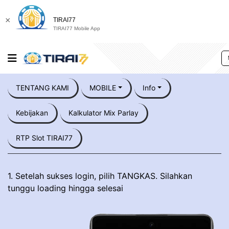
×
TIRAI77
TIRAI77 Mobile App
TENTANG KAMI
MOBILE
Info
Kebijakan
Kalkulator Mix Parlay
RTP Slot TIRAI77
1. Setelah sukses login, pilih TANGKAS. Silahkan
tunggu loading hingga selesai